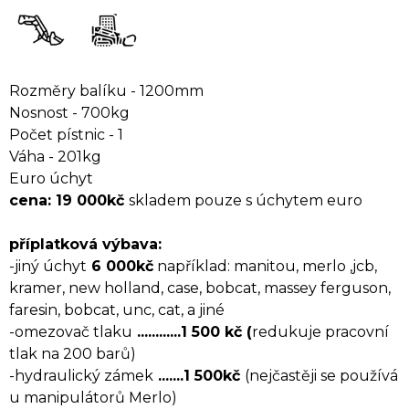
Rozměry balíku - 1200mm
Nosnost - 700kg
Počet pístnic - 1
Váha - 201kg
Euro úchyt
cena: 19 000kč
skladem pouze s úchytem euro
příplatková výbava:
-jiný úchyt
6 000kč
například: manitou, merlo ,jcb,
kramer, new holland, case, bobcat, massey ferguson,
faresin, bobcat, unc, cat, a jiné
-omezovač tlaku
............1 500 kč (
redukuje pracovní
tlak na 200 barů)
-hydraulický zámek
.......1 500kč
(nejčastěji se používá
u manipulátorů Merlo)