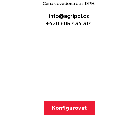
Cena udvedena bez DPH.
info@agripol.cz
+420 605 434 314
Nakonfigurujte si svůj
nakladač!
Konfigurovat