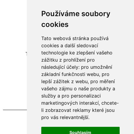
Používáme soubory
cookies
Tato webová stránka používá
Adresa:
cookies a další sledovací
technologie ke zlepšení vašeho
Telecí 106, okres Svitavy, 569 94
zážitku z prohlížení pro
následující účely:
pro umožnění
Kontakt:
základní funkčnosti webu
,
pro
+420 605 434 314
lepší zážitek z webu
,
pro měření
info@agripol.cz
vašeho zájmu o naše produkty a
služby a pro personalizaci
marketingových interakcí
,
chcete-
li zobrazovat reklamy které jsou
pro vás relevantnější
.
Vytvořil Kadlec Design
Souhlasím