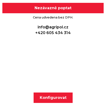
Nezávazně poptat
Cena udvedena bez DPH.
info@agripol.cz
+420 605 434 314
Nakonfigurujte si svůj
nakladač!
Konfigurovat