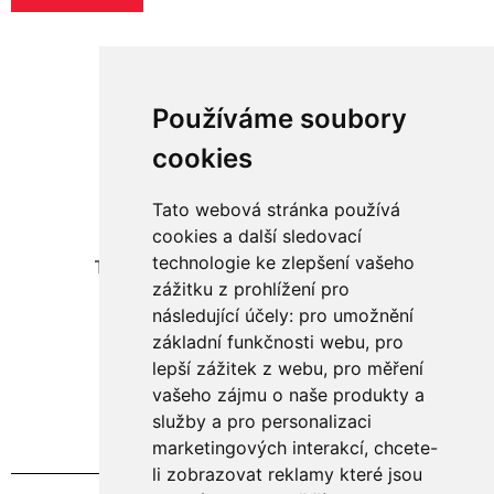
Používáme soubory
cookies
Tato webová stránka používá
Adresa:
cookies a další sledovací
technologie ke zlepšení vašeho
Telecí 106, okres Svitavy, 569 94
zážitku z prohlížení pro
následující účely:
pro umožnění
Kontakt:
základní funkčnosti webu
,
pro
+420 605 434 314
lepší zážitek z webu
,
pro měření
info@agripol.cz
vašeho zájmu o naše produkty a
služby a pro personalizaci
marketingových interakcí
,
chcete-
li zobrazovat reklamy které jsou