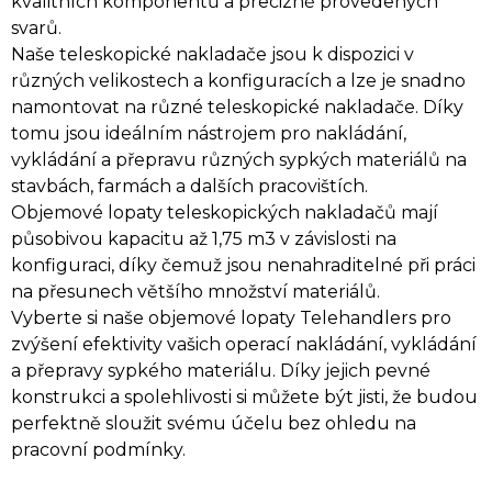
kvalitních komponentů a precizně provedených
svarů.
Naše teleskopické nakladače jsou k dispozici v
různých velikostech a konfiguracích a lze je snadno
namontovat na různé teleskopické nakladače. Díky
tomu jsou ideálním nástrojem pro nakládání,
vykládání a přepravu různých sypkých materiálů na
stavbách, farmách a dalších pracovištích.
Objemové lopaty teleskopických nakladačů mají
působivou kapacitu až 1,75 m3 v závislosti na
konfiguraci, díky čemuž jsou nenahraditelné při práci
na přesunech většího množství materiálů.
Vyberte si naše objemové lopaty Telehandlers pro
zvýšení efektivity vašich operací nakládání, vykládání
a přepravy sypkého materiálu. Díky jejich pevné
konstrukci a spolehlivosti si můžete být jisti, že budou
perfektně sloužit svému účelu bez ohledu na
pracovní podmínky.