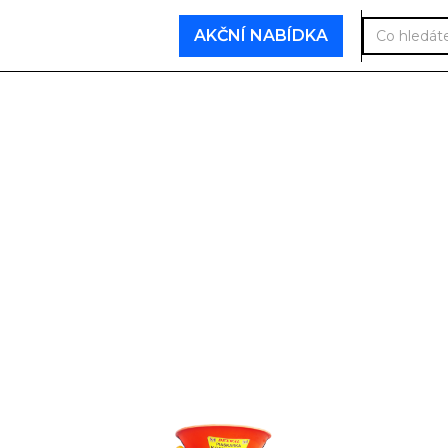
AKČNÍ NABÍDKA
munální techn