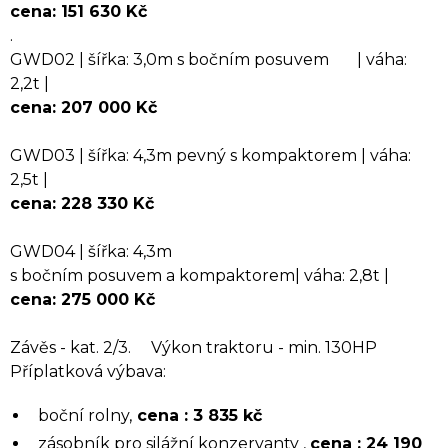
cena: 151 630 Kč
.
GWD02 | šířka: 3,0m s bočním posuvem | váha:
2,2t |
cena: 207 000 Kč
GWD03 | šířka: 4,3m pevný s kompaktorem | váha:
2,5t |
cena: 228 330 Kč
GWD04 | šířka: 4,3m
s bočním posuvem a kompaktorem| váha: 2,8t |
cena: 275 000 Kč
Závěs - kat. 2/3. Výkon traktoru - min. 130HP
Příplatková výbava:
boční rolny,
cena : 3 835 kč
zásobník pro silážní konzervanty ,
cena : 24 190