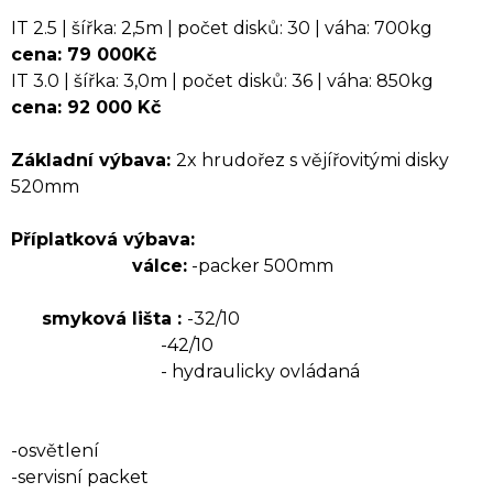
IT 2.5 | šířka: 2,5m | počet disků: 30 | váha: 700kg
cena: 79 000Kč
IT 3.0 | šířka: 3,0m | počet disků: 36 | váha: 850kg
cena: 92 000 Kč
Základní výbava:
2x hrudořez s vějířovitými disky
520mm
Příplatková výbava:
válce:
-packer 500mm
smyková lišta :
-32/10
-42/10
- hydraulicky ovládaná
-osvětlení
-servisní packet