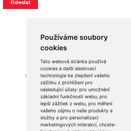
Používáme soubory
cookies
Tato webová stránka používá
Adresa:
cookies a další sledovací
technologie ke zlepšení vašeho
Telecí 106, okres Svitavy, 569 94
zážitku z prohlížení pro
následující účely:
pro umožnění
Kontakt:
základní funkčnosti webu
,
pro
+420 605 434 314
lepší zážitek z webu
,
pro měření
info@agripol.cz
vašeho zájmu o naše produkty a
služby a pro personalizaci
marketingových interakcí
,
chcete-