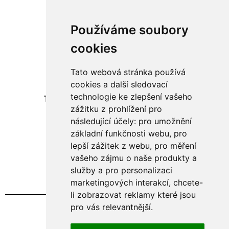
Používáme soubory
cookies
Tato webová stránka používá
Adresa:
cookies a další sledovací
technologie ke zlepšení vašeho
Telecí 106, okres Svitavy, 569 94
zážitku z prohlížení pro
následující účely:
pro umožnění
Kontakt:
základní funkčnosti webu
,
pro
+420 605 434 314
lepší zážitek z webu
,
pro měření
info@agripol.cz
vašeho zájmu o naše produkty a
služby a pro personalizaci
marketingových interakcí
,
chcete-
li zobrazovat reklamy které jsou
pro vás relevantnější
.
Vytvořil Kadlec Design