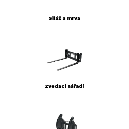
Siláž a mrva
Zvedací nářadí