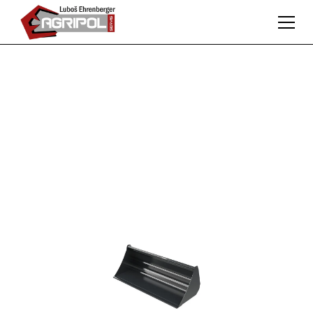
Adaptéry
Široká nabídka adaptérů pro všechny typy prací.